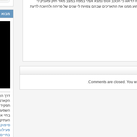
מה לדאוג כי הכוכב וונוס נמצא אצלי במפה במצב מאד חזק ומעניק לי
 ממנו את התאריכים שבהם צפויות לי שנים של פריחה ולהיווכח לדעת
מבוא ל
Comments are closed. You will
...........
דרך הא
הקארמה,
תפקידם
השפעות
בחיי או
העתיקה
סיפוק 
פעילות
בחיים.