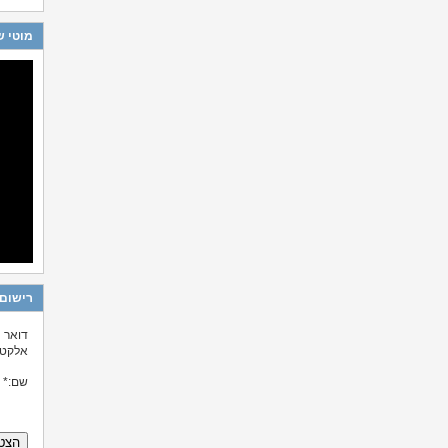
מוטי ש
רישום 
דואר
אלקטרו
שם
:*